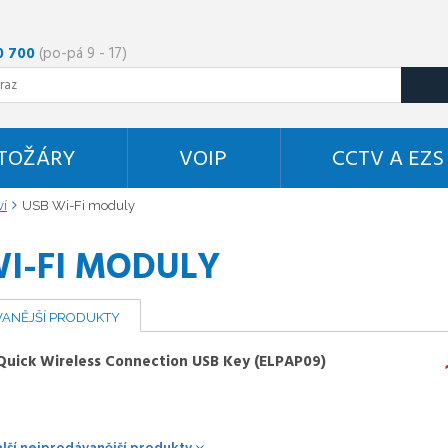
0 700
(po-pá 9 - 17)
STOŽÁRY
VOIP
CCTV A EZS
ví
USB Wi-Fi moduly
WI-FI MODULY
ANĚJŠÍ PRODUKTY
Quick Wireless Connection USB Key (ELPAP09)
alší nejprodávanější produkty