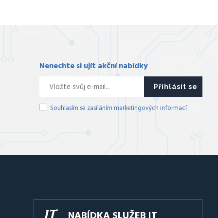
Nenechte si ujít akční nabídky
Přihlásit se
Souhlasím se zasíláním marketingových informací
NABÍDKA SLUŽEB IT