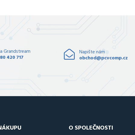
a Grandstream
Napište nám
80 420 717
obchod@pcvcomp.cz
 NÁKUPU
O SPOLEČNOSTI