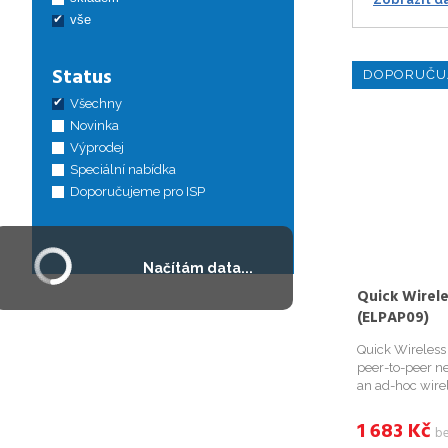
vše
Status
DOPORUČU
Všechny
Novinka
Výprodej
Speciální nabídka
Doporučujeme pro ISP
Načítám data...
Quick Wirel
(ELPAP09)
Quick Wireless
peer-to-peer ne
an ad-hoc wirel
1 683
Kč
b