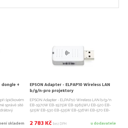
i dongle +
EPSON Adapter - ELPAP10 Wireless LAN
b/g/n-pro projektory
 při špičkovém
EPSON Adapter - ELPAP10 Wireless LAN b/g/n
né správě sítě
EB-1970W EB-1975W EB-1985WU EB-520 EB-
zdrátový
525W EB-530 EB-535W EB-536Wi EB-570 EB-
n pro
575W EB-575Wi EB-580 EB-585W EB-585Wi EB-
ezproblémovou
595Wi EB-945H EB-955WH EB-965H EB-98H EB-
2 783
Kč
bez DPH
není skladem
u dodavatele
S04 EB-S27 EB-S31 EB-U04 EB-W04 EB-W29