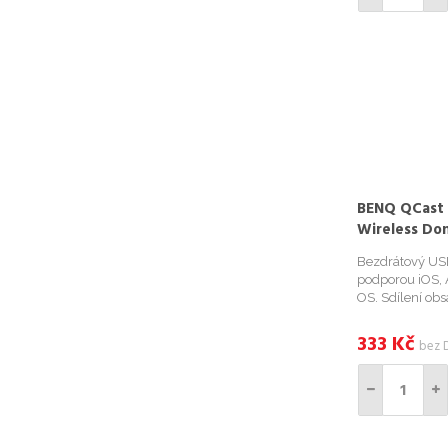
BENQ QCast 
Wireless Do
LW600ST+, L
Bezdrátový USB
podporou iOS,
OS. Sdílení obs
dvoupásmové Wi
instalace softw
333
Kč
bez 