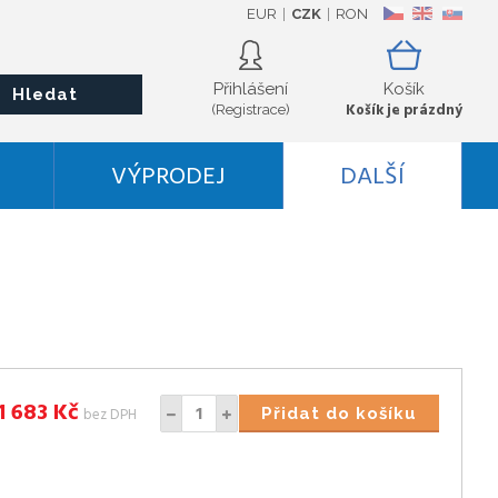
EUR
CZK
RON
CZ
EN
SK
Přihlášení
Košík
Hledat
Košík je prázdný
(Registrace)
VÝPRODEJ
DALŠÍ
1 683
Kč
bez DPH
Přidat do košíku