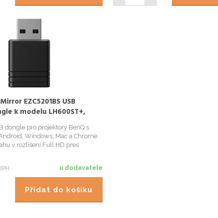
Mirror EZC5201BS USB
ngle k modelu LH600ST+,
H750, LH650, LW650
 dongle pro projektory BenQ s
 Android, Windows, Mac a Chrome
ahu v rozlišení Full HD pres
-Fi 2,4 GHz / 5 GHz bez nutnosti
aru.
DPH
u dodavatele
Přidat do košíku