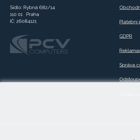
Sídlo: Rybná 682/14
Obchodn
110 01 Praha
IČ: 26084121
Platební
GDPR
Reklama
Správa c
Odstoupe
Zákon o