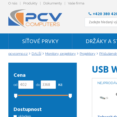
O nás
Produkty
Dokumenty
Vaše firma
+420 380 42
SÍŤOVÉ PRVKY
DRŽÁKY A 
pcvcomp.cz
DALŠÍ
Monitory, projektory
Projektory
Příslušenst
USB 
Cena
NEJPRODÁV
od
do
Kč
Dostupnost
skladem
Zobrazit d