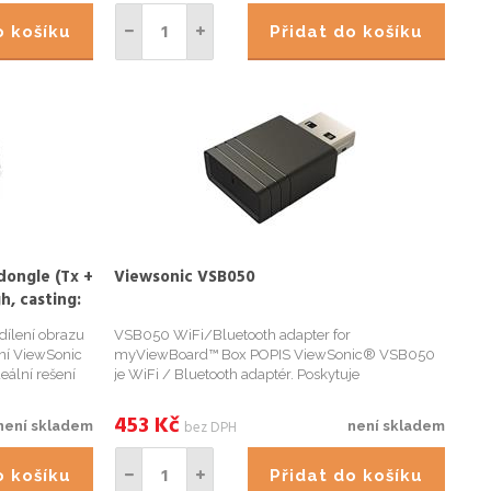
EB-W31 EB-...
do košíku
Přidat do košíku
ongle (Tx +
Viewsonic VSB050
h, casting:
racast
ílení obrazu
VSB050 WiFi/Bluetooth adapter for
ní ViewSonic
myViewBoard™ Box POPIS ViewSonic® VSB050
ální rešení
je WiFi / Bluetooth adaptér. Poskytuje
eží na tom,
dvoupásmovou podporu 2,4 GHz a 5 GHz Wi-Fi
entaci,
pro robustní a spolehlivé bezdrátové prezentace.
453
Kč
bez DPH
není skladem
není skladem
VSB050 také nabízí rychlé pripojení Bluetoot
do košíku
Přidat do košíku