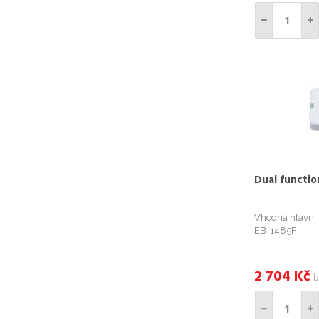
Dual functio
Vhodná hlavní 
EB-1485Fi
2 704
Kč
b