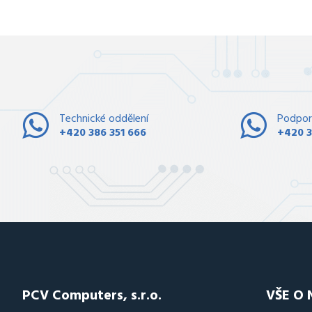
Technické oddělení
Podpor
+420 386 351 666
+420 3
PCV Computers, s.r.o.
VŠE O