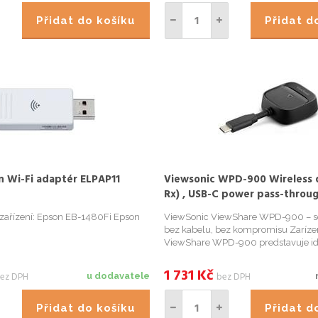
Přidat do košíku
Přidat 
n Wi-Fi adaptér ELPAP11
Viewsonic WPD-900 Wireless d
Rx) , USB-C power pass-throug
Peer to Peer, AirPlay (iOS), Mi
zařízení: Epson EB-1480Fi Epson
ViewSonic ViewShare WPD-900 – sd
bez kabelu, bez kompromisu Zaríze
ViewShare WPD-900 predstavuje ide
pro bezdrátové sdílení obrazu. Nezál
zda se jedná o duležitou firemní prez
1 731
Kč
ez DPH
bez DPH
u dodavatele
vecerní film nebo s...
Přidat do košíku
Přidat 