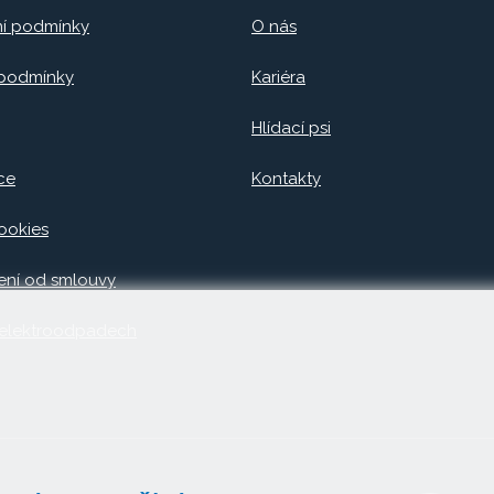
í podmínky
O nás
 podmínky
Kariéra
Hlídací psi
ce
Kontakty
ookies
ní od smlouvy
 elektroodpadech