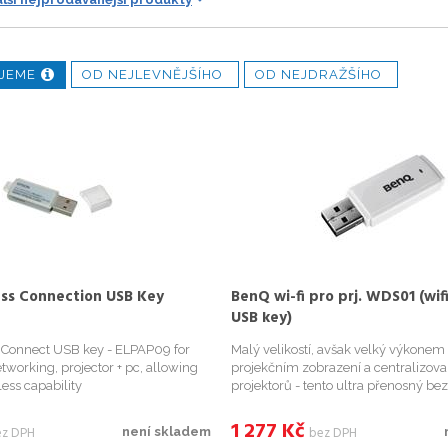
JEME
OD NEJLEVNĚJŠÍHO
OD NEJDRAŽŠÍHO
ess Connection USB Key
BenQ wi-fi pro prj. WDS01 (wif
USB key)
 Connect USB key - ELPAP09 for
Malý velikostí, avšak velký výkonem
tworking, projector + pc, allowing
projekčním zobrazení a centralizova
ess capability
projektorů - tento ultra přenosný be
zobrazovací adaptér BenQ je navrže
zdokonalení jakékoli prezentace b
1 277
Kč
ez DPH
bez DPH
není skladem
bezdrátovou konektiv...