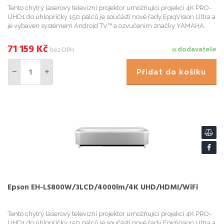
Tento chytrý laserový televizní projektor umožňující projekci 4K PRO-
UHD1 do úhlopříčky 150 palců je součástí nové řady EpiqVision Ultra a
je vybaven systémem Android TV™ a ozvučením značky YAMAHA.
<font color="blue"
71 159
Kč
bez DPH
u dodavatele
Přidat do košíku
Epson EH-LS800W/3LCD/4000lm/4K UHD/HDMI/WiFi
Tento chytrý laserový televizní projektor umožňující projekci 4K PRO-
UHD1 do úhlopříčky 150 palců je součástí nové řady EpiqVision Ultra a