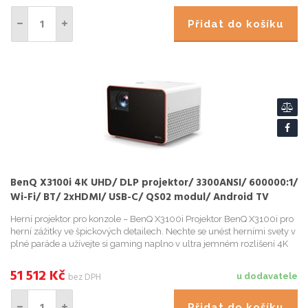
Přidat do košíku
BenQ X3100i 4K UHD/ DLP projektor/ 3300ANSI/ 600000:1/
Wi-Fi/ BT/ 2xHDMI/ USB-C/ QS02 modul/ Android TV
Herní projektor pro konzole – BenQ X3100i Projektor BenQ X3100i pro
herní zážitky ve špickových detailech. Nechte se unést herními svety v
plné paráde a užívejte si gaming naplno v ultra jemném rozlišení 4K
HDR . Technologie HDR a CinematicColor vá...
51 512
Kč
bez DPH
u dodavatele
Přidat do košíku