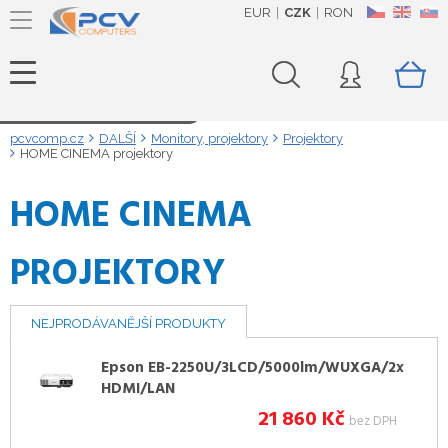
EUR
CZK
RON
CZ
EN
SK
Načítám data...
pcvcomp.cz
DALŠÍ
Monitory, projektory
Projektory
HOME CINEMA projektory
HOME CINEMA
PROJEKTORY
NEJPRODÁVANĚJŠÍ PRODUKTY
Epson EB-2250U/3LCD/5000lm/WUXGA/2x
HDMI/LAN
21 860
Kč
bez DPH