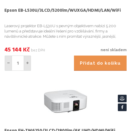
Epson EB-L530U/3LCD/5200lm/WUXGA/HDMI/LAN/WiFi
Laserový projektor EB-L530U s pevným objektivem nabízí 5 200
lumenů a představuje ideální řešení pro vzdělávání, firmy a
návštěvnické atrakce. Můžete s ním promítat výraznější, jasnější,
poutavější a působivější obraz do
45 144
Kč
bez DPH
není skladem
Přidat do košíku
Epson EH-TW6250/3LCD/2800lm/4K UHD/HDMI/WiFi