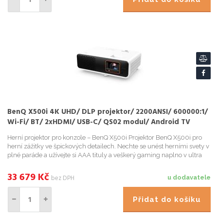
BenQ X500i 4K UHD/ DLP projektor/ 2200ANSI/ 600000:1/
Wi-Fi/ BT/ 2xHDMI/ USB-C/ QS02 modul/ Android TV
Herní projektor pro konzole – BenQ X500i Projektor BenQ X500i pro
herní zážitky ve špickových detailech. Nechte se unést herními svety v
plné paráde a užívejte si AAA tituly a veškerý gaming naplno v ultra
jemném rozlišení 4K HDR . Technologie HDR ...
33 679
Kč
bez DPH
u dodavatele
Přidat do košíku