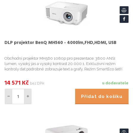
DLP projektor BenQ MH560 - 4000lm,FHD,HDMI, USB
Obchodní projektor MH560 1080p pro prezentace. 3800 ANSI
lumen, vysoký jas a vysoký kontrast 20 000:1. Exkluzivní režim
kontroly dat podrobně zobrazuje text a grafy. Režim SmartEco šetří
energii lampy až o 70%. Projekční technologie: DLP Nativní ro...
14 571
Kč
bez DPH
u dodavatele
Přidat do košíku