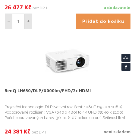
26 477
Kč
bez DPH
u dodavatele
Přidat do košíku
BenQ LH650/DLP/4000lm/FHD/2x HDMI
Projekční technologie: DLP Nativní rozlišení: 1080P (1920 x 1080)
Podporované rozlišení: VGA (640 x 480) to 4K UHD (3840 x 2160)
Počet zobrazovaných barev: 30-bit (1.07 billion colors) Svítivost [lm]:
4000 Kontrast: 3,000,000:1 Formát zobrazení...
24 381
Kč
bez DPH
není skladem