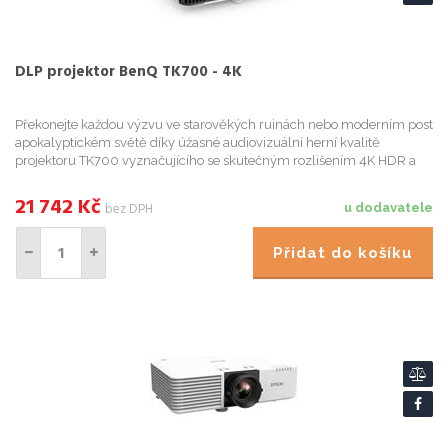
DLP projektor BenQ TK700 - 4K
Překonejte každou výzvu ve starověkých ruinách nebo moderním post
apokalyptickém světě díky úžasné audiovizuální herní kvalitě
projektoru TK700 vyznačujícího se skutečným rozlišením 4K HDR a
vysokým jasem. Herní režim projektoru TK700 speciálně zkalibr...
21 742
Kč
bez DPH
u dodavatele
Přidat do košíku