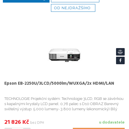
OD NEJDRAŽŠÍHO
Epson EB-2250U/3LCD/5000lm/WUXGA/2x HDMI/LAN
TECHNOLOGIE Projekční systém: Technologie 3LCD, RGB se závěrkou
s kapalnými krystaly LCD panel: 0,76 palec s D10 OBRAZ Barevný
světelný výstup: 5.000 lumeny- 3.800 lumeny (ekonomický) Bílý
světelný výstup: 5.000 lumeny- 3.800 lumeny (ekonomi...
21 826
Kč
bez DPH
u dodavatele