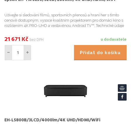
Užívejte si sledování filmů, sportovních přenosů a hraní her s tímto
cenově dostupným, vysoce kvalitním projektorem pro domácí kino s
rozlišením 4K PRO-UHD a vestavěnou Android TV™. Technické údaje
21 671
Kč
bez DPH
u dodavatele
Přidat do košíku
EH-LS800B/3LCD/4000lm/4K UHD/HDMI/WiFi