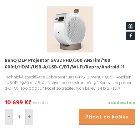
BenQ DLP Projektor GV32 FHD/500 ANSI lm/100
000:1/HDMI/USB-A/USB-C/BT/Wi-Fi/Repro/Android 11
přenosný chytrý proj pro d
Technická specifikace Zobrazení " Jas (ANSI lumenu): 500 " Rozlišení:
1080P (1920 × 1080) " Nativní pomer stran: 16 : 9 " Kontrastní pomer
(FOFO): 100 000 : 1 " Pocet zobrazitelných barev: 24 bitu (16,7
milionu barev) " Svetelný zdroj: LED " Živ
10 699
Kč
bez DPH
u dodavatele
Přidat do košíku