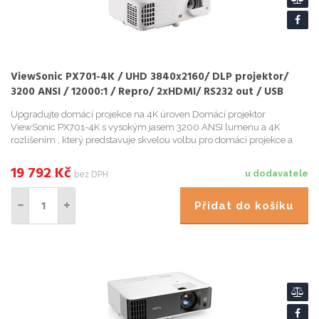
ViewSonic PX701-4K / UHD 3840x2160/ DLP projektor/
3200 ANSI / 12000:1 / Repro/ 2xHDMI/ RS232 out / USB
Upgradujte domácí projekce na 4K úroven Domácí projektor
ViewSonic PX701-4K s vysokým jasem 3200 ANSI lumenu a 4K
rozlišením , který predstavuje skvelou volbu pro domácí projekce a
multimediální zábavu. Krome úžasného 4K obrazu a detailu
podporuje ...
19 792
Kč
bez DPH
u dodavatele
Přidat do košíku