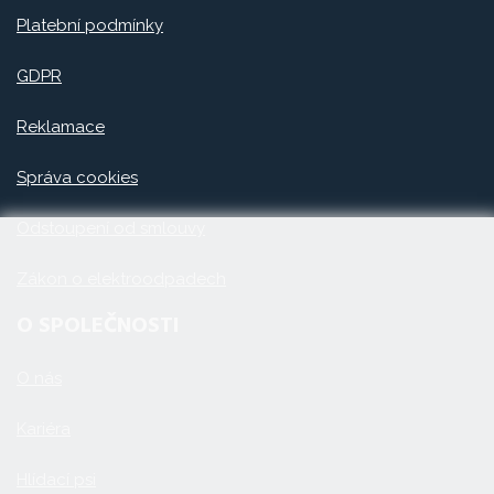
Platební podmínky
GDPR
Reklamace
Správa cookies
Odstoupení od smlouvy
Zákon o elektroodpadech
O SPOLEČNOSTI
O nás
Kariéra
Hlídací psi