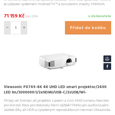
je vybaven systémem Android TV™ a ozvučením značky YAMAHA.
Technické údaje Technologie Projekční systém: Te...
71 159
Kč
bez DPH
u dodavatele
Přidat do košíku
Viewsonic PX749-4K 4K UHD LED smart projektor/2400
LED lm/3000000:1/2xHDMI/USB-C/2xUSB/Wi-
Fi/Bluetooth/Repro
PX749-4K Domácí 4K projektor s jasem 4 000 ANSI lumenu Navržen
pro konzoli Xbox pro dokonalý herní zážitek? Pohlcující audiovizuální
zážitek díky 4K HDR a vyladeným reproduktorum Harman Obrazovka
o velikosti až 300" s 4 000 ANSI lumeny pro maximalizac