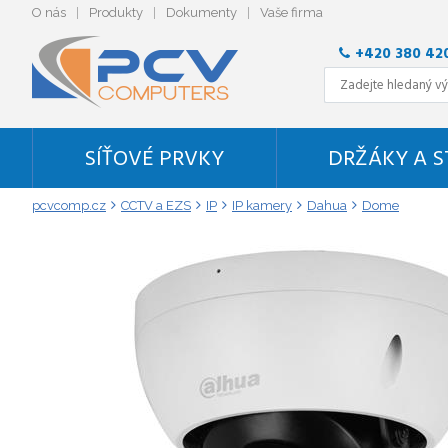
O nás
Produkty
Dokumenty
Vaše firma
+420 380 42
SÍŤOVÉ PRVKY
DRŽÁKY A 
pcvcomp.cz
CCTV a EZS
IP
IP kamery
Dahua
Dome