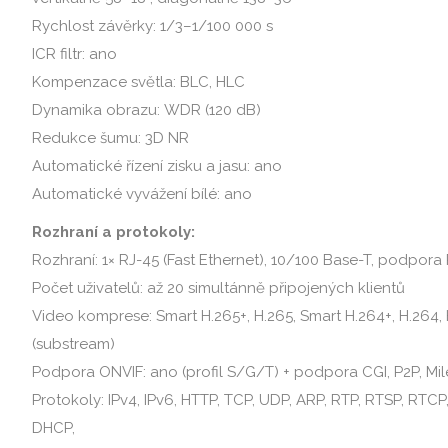
Rychlost závěrky: 1/3–1/100 000 s
ICR filtr: ano
Kompenzace světla: BLC, HLC
Dynamika obrazu: WDR (120 dB)
Redukce šumu: 3D NR
Automatické řízení zisku a jasu: ano
Automatické vyvážení bílé: ano
Rozhraní a protokoly:
Rozhraní: 1× RJ-45 (Fast Ethernet), 10/100 Base-T, podpora
Počet uživatelů: až 20 simultánně připojených klientů
Video komprese: Smart H.265+, H.265, Smart H.264+, H.264,
(substream)
Podpora ONVIF: ano (profil S/G/T) + podpora CGI, P2P, Mi
Protokoly: IPv4, IPv6, HTTP, TCP, UDP, ARP, RTP, RTSP, RTCP
DHCP,