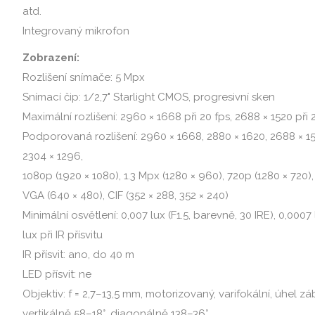
atd.
Integrovaný mikrofon
Zobrazení:
Rozlišení snímače: 5 Mpx
Snímací čip: 1/2,7" Starlight CMOS, progresivní sken
Maximální rozlišení: 2960 × 1668 při 20 fps, 2688 × 1520 při
Podporovaná rozlišení: 2960 × 1668, 2880 × 1620, 2688 × 15
2304 × 1296,
1080p (1920 × 1080), 1.3 Mpx (1280 × 960), 720p (1280 × 720),
VGA (640 × 480), CIF (352 × 288, 352 × 240)
Minimální osvětlení: 0,007 lux (F1.5, barevně, 30 IRE), 0,0007 l
lux při IR přísvitu
IR přísvit: ano, do 40 m
LED přísvit: ne
Objektiv: f = 2,7–13,5 mm, motorizovaný, varifokální, úhel zá
vertikálně 58–18°, diagonálně 138–36°