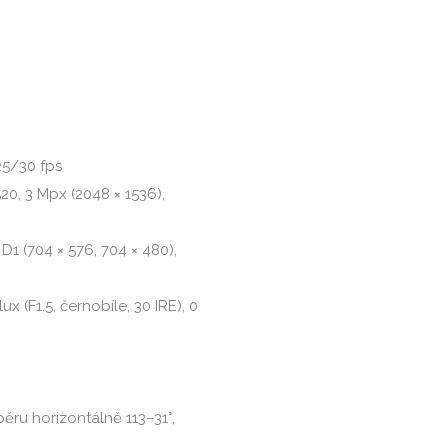
 25/30 fps
20, 3 Mpx (2048 × 1536),
 D1 (704 × 576, 704 × 480),
ux (F1.5, černobíle, 30 IRE), 0
běru horizontálně 113–31°,