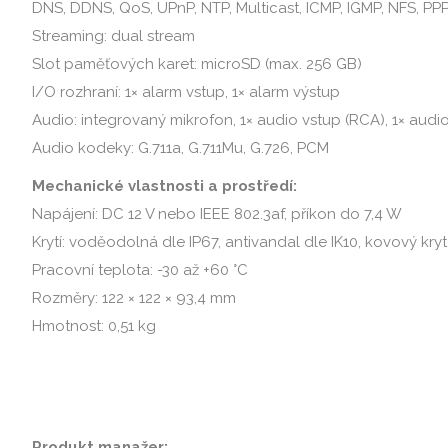
DNS, DDNS, QoS, UPnP, NTP, Multicast, ICMP, IGMP, NFS, PP
Streaming: dual stream
Slot paměťových karet: microSD (max. 256 GB)
I/O rozhraní: 1× alarm vstup, 1× alarm výstup
Audio: integrovaný mikrofon, 1× audio vstup (RCA), 1× audi
Audio kodeky: G.711a, G.711Mu, G.726, PCM
Mechanické vlastnosti a prostředí:
Napájení: DC 12 V nebo IEEE 802.3af, příkon do 7,4 W
Krytí: voděodolná dle IP67, antivandal dle IK10, kovový kryt
Pracovní teplota: -30 až +60 °C
Rozměry: 122 × 122 × 93,4 mm
Hmotnost: 0,51 kg
Produkt manažer: