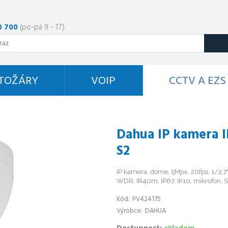
0 700
(po-pá 9 - 17)
STOŽÁRY
VOIP
CCTV A EZS
Dahua IP kamera 
S2
IP kamera, dome, 5Mpx, 20fps, 1/2,7"
WDR, IR40m, IP67, IK10, mikrofon, S
Kód
PV424175
Výrobce
DAHUA