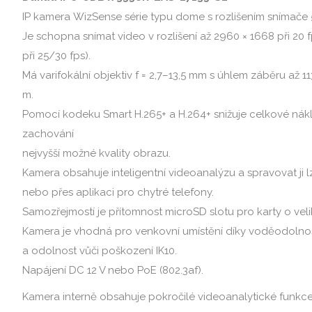
IP kamera WizSense série typu dome s rozlišením snímače
Je schopna snímat video v rozlišení až 2960 × 1668 při 20 
při 25/30 fps).
Má varifokální objektiv f = 2,7–13,5 mm s úhlem záběru až 11
m.
Pomocí kodeku Smart H.265+ a H.264+ snižuje celkové nákl
zachování
nejvyšší možné kvality obrazu.
Kamera obsahuje inteligentní videoanalýzu a spravovat ji 
nebo přes aplikaci pro chytré telefony.
Samozřejmostí je přítomnost microSD slotu pro karty o veli
Kamera je vhodná pro venkovní umístění díky voděodolnost
a odolnost vůči poškození IK10.
Napájení DC 12 V nebo PoE (802.3af).
Kamera interně obsahuje pokročilé videoanalytické funkce ja