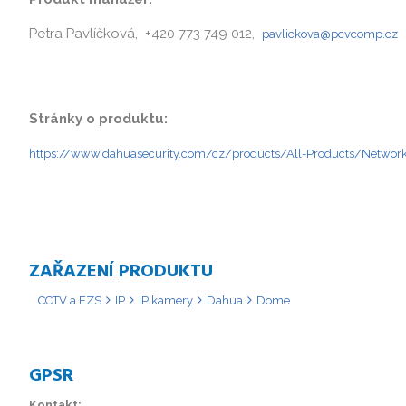
Petra Pavlíčková, +420 773 749 012,
pavlickova@pcvcomp.cz
Stránky o produktu:
https://www.dahuasecurity.com/cz/products/All-Products/Networ
ZAŘAZENÍ PRODUKTU
CCTV a EZS
IP
IP kamery
Dahua
Dome
GPSR
Kontakt: