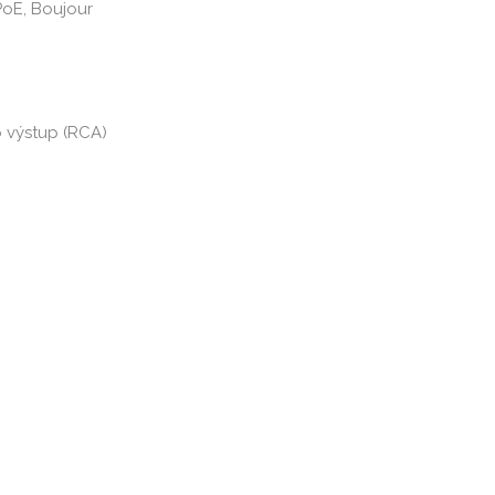
PoE, Boujour
o výstup (RCA)