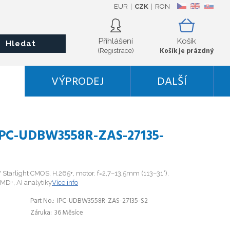
EUR
CZK
RON
CZ
EN
SK
Přihlášení
Košík
Hledat
Košík je prázdný
(Registrace)
VÝPRODEJ
DALŠÍ
IPC-UDBW3558R-ZAS-27135-
 Starlight CMOS, H.265+, motor. f=2,7–13,5mm (113–31°),
MD+, AI analytiky
Více info
Part No.
IPC-UDBW3558R-ZAS-27135-S2
Záruka
36 Měsíce