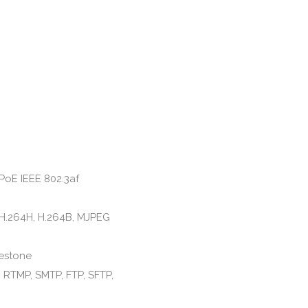
 PoE IEEE 802.3af
 H.264H, H.264B, MJPEG
lestone
, RTMP, SMTP, FTP, SFTP,