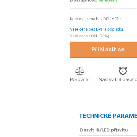
Dostupnost
skladem
Koncová cena bez DPH + RP
Vaše cena bez DPH a poplatků
Vaše cena s DPH (21%)
Přihlásit se
Porovnat
Nastavit hlídacíh
TECHNICKÉ PARAM
Dosvit IR/LED přísvitu