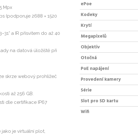
ePoe
 5 Mpx
Kodeky
fps (podporuje 2688 × 1520
Krytí
3–31° a IR přísvitem do až 40
Megapixelů
Objektiv
ady na datová úložiště při
Otočná
PoE napájení
lze skrze webový prohlížeč
Provedení kamery
Série
kosti až 256 GB.
Slot pro SD kartu
i dle certifikace IP67
Wifi
ko je virtuální plot,