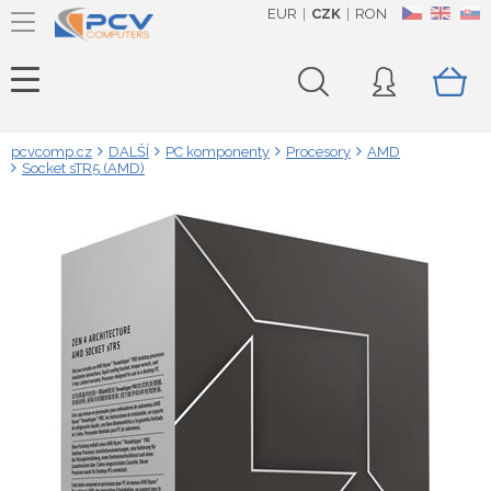
EUR
CZK
RON
CZ
EN
SK
pcvcomp.cz
DALŠÍ
PC komponenty
Procesory
AMD
Socket sTR5 (AMD)