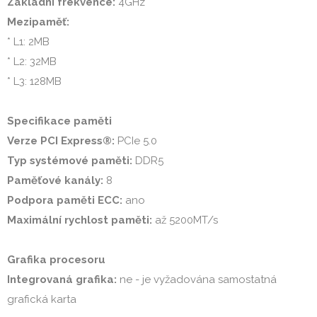
Základní frekvence:
Mezipaměť: 
* L1: 2MB

* L2: 32MB

* L3: 128MB

Specifikace paměti
Verze PCI Express®:
Typ systémové paměti:
Paměťové kanály:
Podpora paměti ECC:
Maximální rychlost paměti:
 až 5200MT/s

Grafika procesoru
Integrovaná grafika:
 ne - je vyžadována samostatná 
grafická karta
