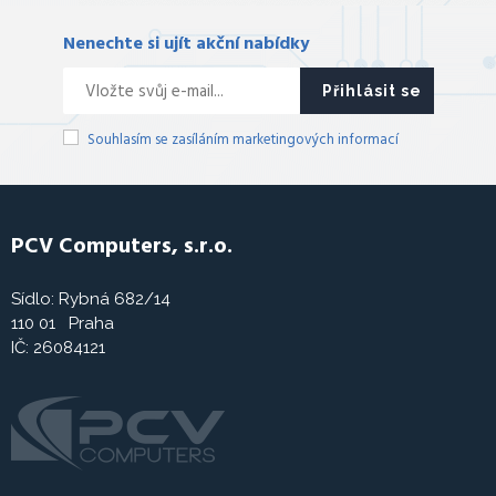
Nenechte si ujít akční nabídky
Přihlásit se
Souhlasím se zasíláním marketingových informací
PCV Computers, s.r.o.
Sídlo: Rybná 682/14
110 01 Praha
IČ: 26084121