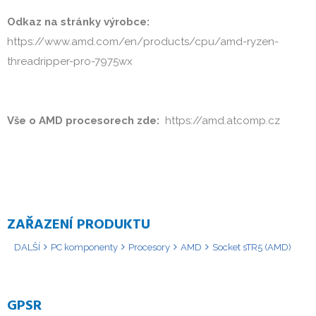
Odkaz na stránky výrobce:
https://www.amd.com/en/products/cpu/amd-ryzen-
threadripper-pro-7975wx

Vše o AMD procesorech zde: 
 https://amd.atcomp.cz
ZAŘAZENÍ PRODUKTU
DALŠÍ
PC komponenty
Procesory
AMD
Socket sTR5 (AMD)
GPSR