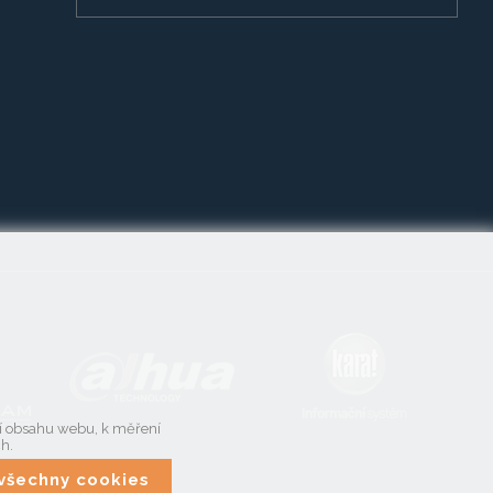
ní obsahu webu, k měření
ch.
t všechny cookies