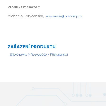
Produkt manažer:
Michaela Koryčanská,
korycanska@pcvcomp.cz
ZAŘAZENÍ PRODUKTU
Síťové prvky
Rozvaděče
Příslušenství