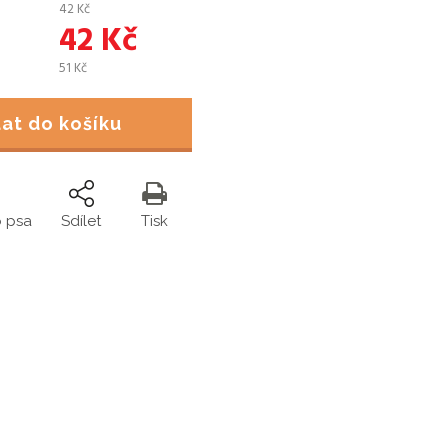
42
Kč
42
Kč
51
Kč
idat do košíku
o psa
Sdílet
Tisk