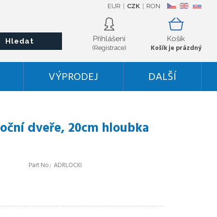
EUR
CZK
RON
CZ
EN
SK
Přihlášení
Košík
Hledat
Košík je prázdný
(Registrace)
VÝPRODEJ
DALŠÍ
oční dveře, 20cm hloubka
Part No.
ADRLOCKI