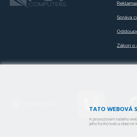
Reklama
Správa c
Odstoupe
Zákon o
TATO WEBOVÁ S
K provozování našeho web
jeho funkčnosti a obecně k