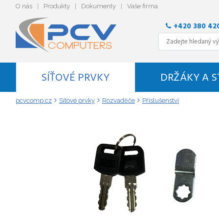
O nás
Produkty
Dokumenty
Vaše firma
+420 380 42
SÍŤOVÉ PRVKY
DRŽÁKY A 
pcvcomp.cz
Síťové prvky
Rozvaděče
Příslušenství