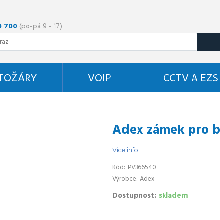
0 700
(po-pá 9 - 17)
STOŽÁRY
VOIP
CCTV A EZS
Adex zámek pro b
Více info
Kód
PV366540
Výrobce
Adex
Dostupnost
skladem