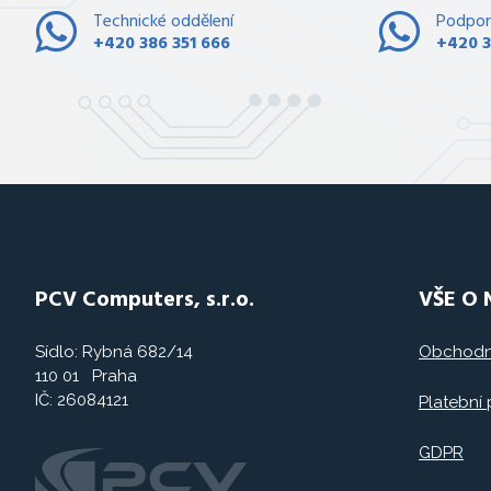
Technické oddělení
Podpor
+420 386 351 666
+420 3
PCV Computers, s.r.o.
VŠE O
Sídlo: Rybná 682/14
Obchodn
110 01 Praha
IČ: 26084121
Platební
GDPR