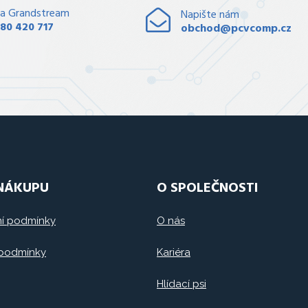
a Grandstream
Napište nám
80 420 717
obchod@pcvcomp.cz
 NÁKUPU
O SPOLEČNOSTI
í podmínky
O nás
 podmínky
Kariéra
Hlídací psi