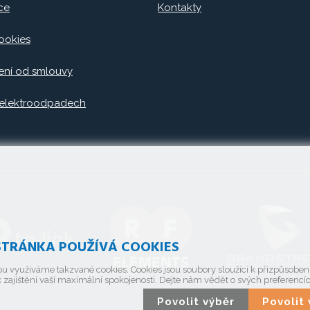
ce
Kontakty
ookies
ní od smlouvy
 elektroodpadech
TRÁNKA POUŽÍVÁ COOKIES
u využíváme takzvané cookies. Cookies jsou soubory sloužící k přizpůsobe
 zajištění vaší maximální spokojenosti. Dejte nám vědět o svých preferencí
Povolit výběr
Povoli