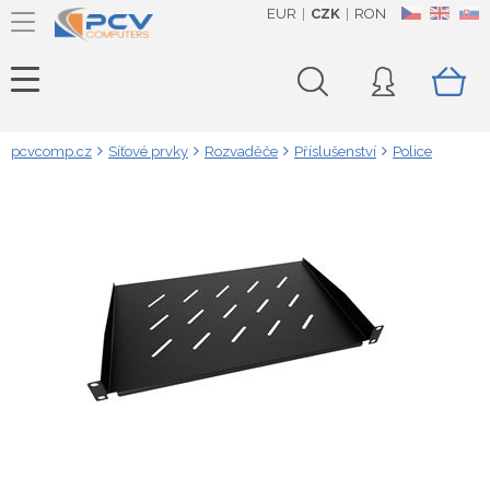
EUR
CZK
RON
CZ
EN
SK
pcvcomp.cz
Síťové prvky
Rozvaděče
Příslušenství
Police