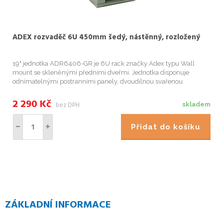
ADEX rozvaděč 6U 450mm šedý, nástěnný, rozložený
19" jednotka ADR6406-GR je 6U rack značky Adex typu Wall
mount se skleněnými předními dveřmi. Jednotka disponuje
odnímatelnými postranními panely, dvoudílnou svařenou
rámovou konstrukcí, možností uzamknutí racku a otvory pro
protažení kabelů na horním ...
2 290
Kč
bez DPH
skladem
Přidat do košíku
ZÁKLADNÍ INFORMACE