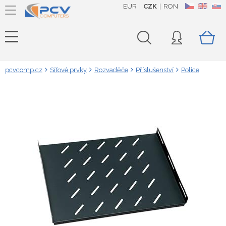
EUR
CZK
RON
CZ
EN
SK
pcvcomp.cz
Síťové prvky
Rozvaděče
Příslušenství
Police