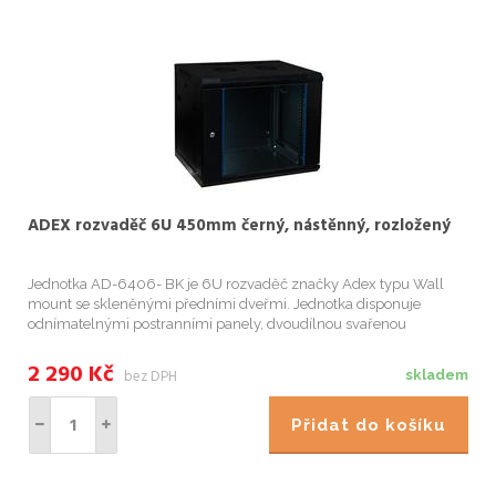
ADEX rozvaděč 6U 450mm černý, nástěnný, rozložený
Jednotka AD-6406- BK je 6U rozvaděč značky Adex typu Wall
mount se skleněnými předními dveřmi. Jednotka disponuje
odnímatelnými postranními panely, dvoudílnou svařenou
rámovou konstrukcí, možností uzamknutí racku a otvory pro
protažení kabelů na horním...
2 290
Kč
bez DPH
skladem
Přidat do košíku