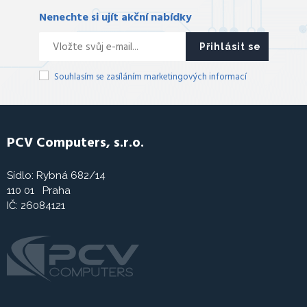
Nenechte si ujít akční nabídky
Přihlásit se
Souhlasím se zasíláním marketingových informací
PCV Computers, s.r.o.
Sídlo: Rybná 682/14
110 01 Praha
IČ: 26084121