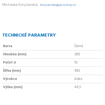
Michaela Koryčanská,
korycanska@pcvcomp.cz
TECHNICKÉ PARAMETRY
Barva
Černá
Hloubka (mm)
280
Počet U
1U
Šířka (mm)
485
Výrobce
Adex
Výška (mm)
44,5