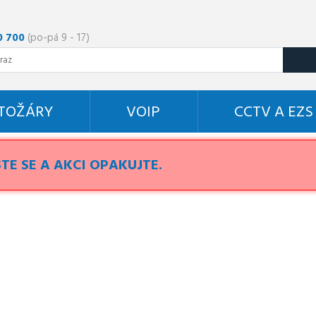
0 700
(po-pá 9 - 17)
STOŽÁRY
VOIP
CCTV A EZS
TE SE A AKCI OPAKUJTE.