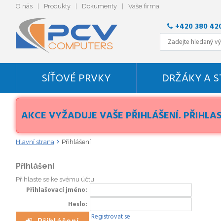
O nás
Produkty
Dokumenty
Vaše firma
+420 380 42
SÍŤOVÉ PRVKY
DRŽÁKY A 
AKCE VYŽADUJE VAŠE PŘIHLÁŠENÍ. PŘIHLAS
Hlavní strana
Přihlášení
Přihlášení
Přihlaste se ke svému účtu
Přihlašovací jméno
Heslo
Registrovat se