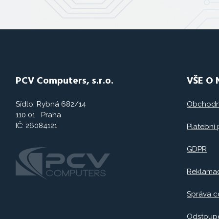
PCV Computers, s.r.o.
VŠE O
Sídlo: Rybná 682/14
Obchodn
110 01 Praha
IČ: 26084121
Platební
GDPR
Reklama
Správa c
Odstoupe