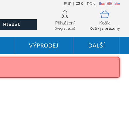
EUR
CZK
RON
CZ
EN
SK
Přihlášení
Košík
Hledat
Košík je prázdný
(Registrace)
VÝPRODEJ
DALŠÍ