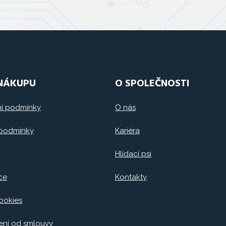
 NÁKUPU
O SPOLEČNOSTI
í podmínky
O nás
 podmínky
Kariéra
Hlídací psi
ce
Kontakty
ookies
ní od smlouvy