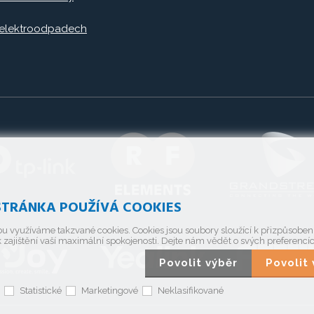
 elektroodpadech
TRÁNKA POUŽÍVÁ COOKIES
u využíváme takzvané cookies. Cookies jsou soubory sloužící k přizpůsobe
 zajištění vaší maximální spokojenosti. Dejte nám vědět o svých preferencí
Povolit výběr
Povoli
Statistické
Marketingové
Neklasifikované