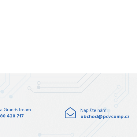
a Grandstream
Napište nám
80 420 717
obchod@pcvcomp.cz