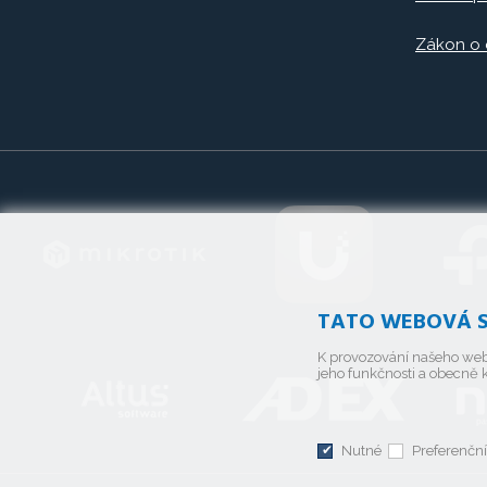
Zákon o
TATO WEBOVÁ S
K provozování našeho web
jeho funkčnosti a obecně k
Nutné
Preferenční