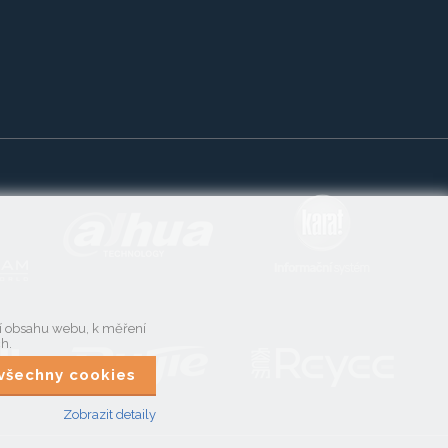
ní obsahu webu, k měření
ch.
t všechny cookies
Zobrazit detaily