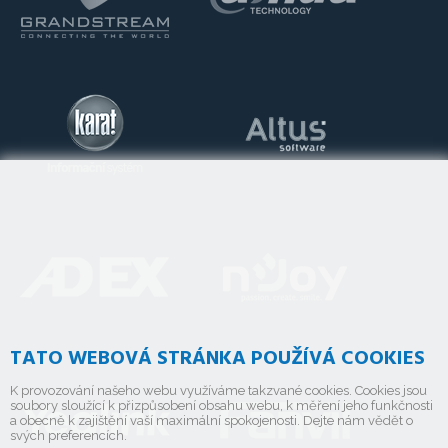
TATO WEBOVÁ STRÁNKA POUŽÍVÁ COOKIES
K provozování našeho webu využíváme takzvané cookies. Cookies jsou
soubory sloužící k přizpůsobení obsahu webu, k měření jeho funkčnosti
a obecně k zajištění vaší maximální spokojenosti. Dejte nám vědět o
svých preferencích.