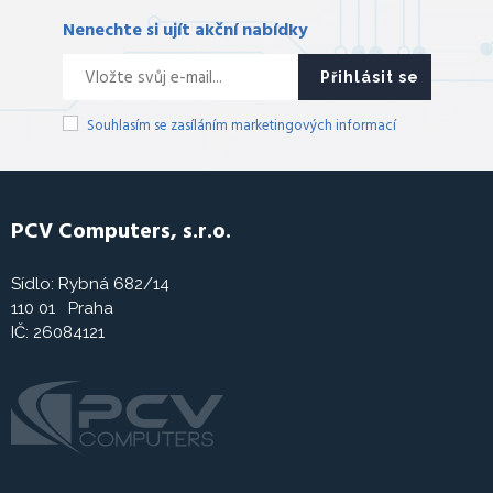
Nenechte si ujít akční nabídky
Přihlásit se
Souhlasím se zasíláním marketingových informací
PCV Computers, s.r.o.
Sídlo: Rybná 682/14
110 01 Praha
IČ: 26084121