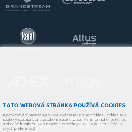
TATO WEBOVÁ STRÁNKA POUŽÍVÁ COOKIES
K provozování našeho webu využíváme takzvané cookies. Cookies jsou
soubory sloužící k přizpůsobení obsahu webu, k měření jeho funkčnosti
a obecně k zajištění vaší maximální spokojenosti. Dejte nám vědět o
svých preferencích.