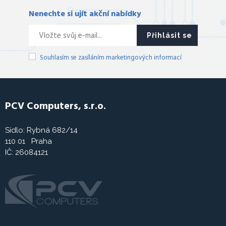
Nenechte si ujít akční nabídky
Přihlásit se
Souhlasím se zasíláním marketingových informací
PCV Computers, s.r.o.
Sídlo: Rybná 682/14
110 01 Praha
IČ: 26084121