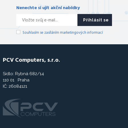
Nenechte si ujít akční nabídky
Přihlásit se
Souhlasím se zasíláním marketingových informací
PCV Computers, s.r.o.
Sídlo: Rybná 682/14
110 01 Praha
IČ: 26084121