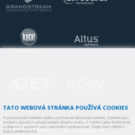
TATO WEBOVÁ STRÁNKA POUŽÍVÁ COOKIES
K provozování našeho webu využíváme takzvané cookies. Cookies jsou
soubory sloužící k přizpůsobení obsahu webu, k měření jeho funkčnosti
a obecně k zajištění vaší maximální spokojenosti. Dejte nám vědět o
svých preferencích.