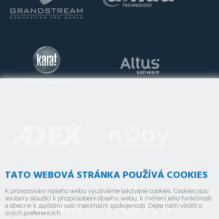
TATO WEBOVÁ STRÁNKA POUŽÍVÁ COOKIES
K provozování našeho webu využíváme takzvané cookies. Cookies jsou
soubory sloužící k přizpůsobení obsahu webu, k měření jeho funkčnosti
a obecně k zajištění vaší maximální spokojenosti. Dejte nám vědět o
svých preferencích.