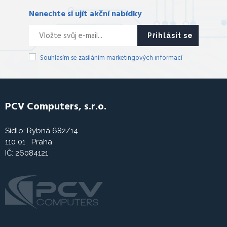
Nenechte si ujít akční nabídky
Přihlásit se
Souhlasím se zasíláním marketingových informací
PCV Computers, s.r.o.
Sídlo: Rybná 682/14
110 01 Praha
IČ: 26084121