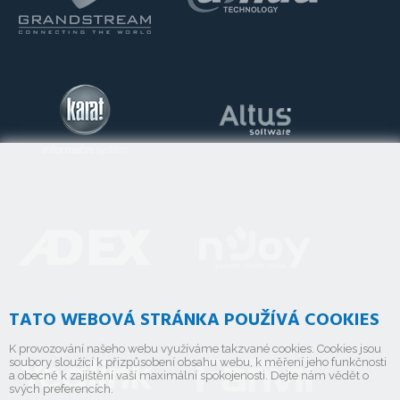
TATO WEBOVÁ STRÁNKA POUŽÍVÁ COOKIES
K provozování našeho webu využíváme takzvané cookies. Cookies jsou
soubory sloužící k přizpůsobení obsahu webu, k měření jeho funkčnosti
a obecně k zajištění vaší maximální spokojenosti. Dejte nám vědět o
svých preferencích.