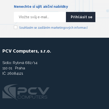
Nenechte si ujít akční nabídky
Přihlásit se
Souhlasím se zasíláním marketingových informací
PCV Computers, s.r.o.
Sídlo: Rybná 682/14
110 01 Praha
IČ: 26084121