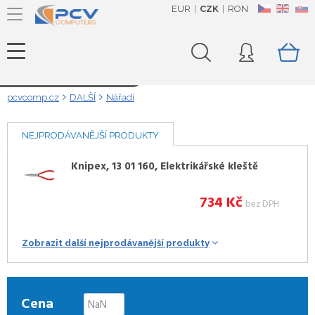
EUR
CZK
RON
CZ
EN
SK
Načítám data...
pcvcomp.cz
DALŠÍ
Nářadí
NEJPRODÁVANĚJŠÍ PRODUKTY
Knipex, 13 01 160, Elektrikářské kleště
734
Kč
bez DPH
Zobrazit další nejprodávanější produkty
Cena