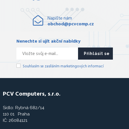
Napište nám
obchod@pcvcomp.cz
Nenechte si ujít akční nabídky
Přihlásit se
Souhlasím se zasíláním marketingových informací
PCV Computers, s.r.o.
Sídlo: Rybná 682/14
110 01 Praha
IČ: 26084121