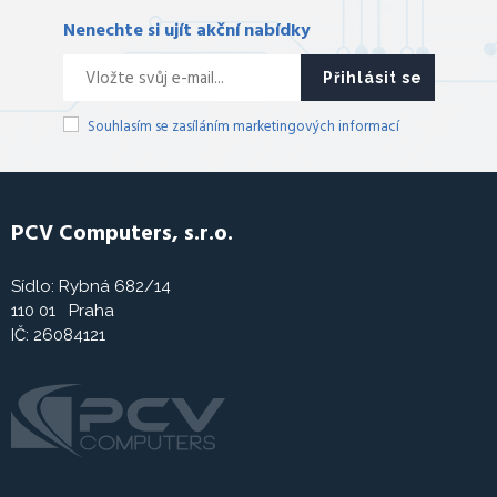
Nenechte si ujít akční nabídky
Přihlásit se
Souhlasím se zasíláním marketingových informací
PCV Computers, s.r.o.
Sídlo: Rybná 682/14
110 01 Praha
IČ: 26084121