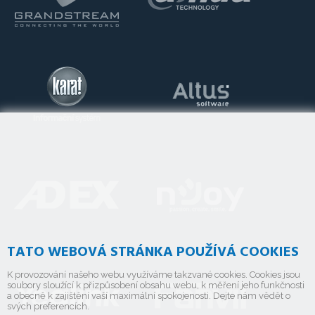
TATO WEBOVÁ STRÁNKA POUŽÍVÁ COOKIES
K provozování našeho webu využíváme takzvané cookies. Cookies jsou
soubory sloužící k přizpůsobení obsahu webu, k měření jeho funkčnosti
a obecně k zajištění vaší maximální spokojenosti. Dejte nám vědět o
svých preferencích.