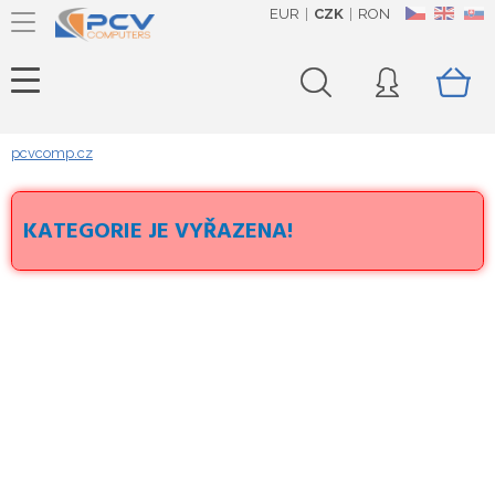
EUR
CZK
RON
CZ
EN
SK
pcvcomp.cz
KATEGORIE JE VYŘAZENA!