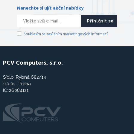
Nenechte si ujít akční nabídky
Přihlásit se
Souhlasím se zasíláním marketingových informací
PCV Computers, s.r.o.
Sídlo: Rybná 682/14
110 01 Praha
IČ: 26084121