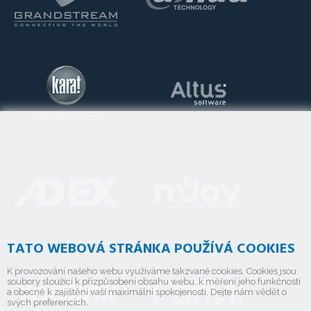
TATO WEBOVÁ STRÁNKA POUŽÍVÁ COOKIES
K provozování našeho webu využíváme takzvané cookies. Cookies jsou
soubory sloužící k přizpůsobení obsahu webu, k měření jeho funkčnosti
a obecně k zajištění vaší maximální spokojenosti. Dejte nám vědět o
svých preferencích.