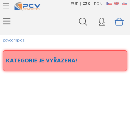
EUR
CZK
RON
CZ
EN
SK
pcvcomp.cz
KATEGORIE JE VYŘAZENA!