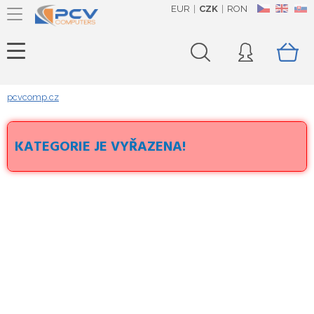
EUR
CZK
RON
CZ
EN
SK
pcvcomp.cz
KATEGORIE JE VYŘAZENA!