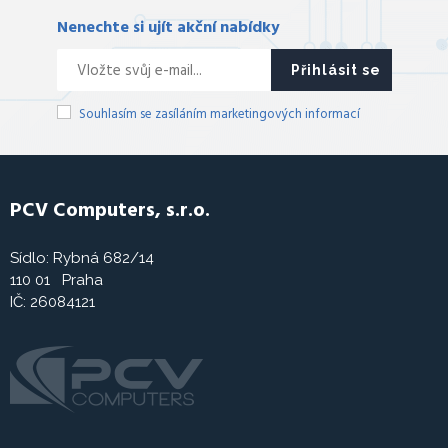
Nenechte si ujít akční nabídky
Přihlásit se
Souhlasím se zasíláním marketingových informací
PCV Computers, s.r.o.
Sídlo: Rybná 682/14
110 01 Praha
IČ: 26084121