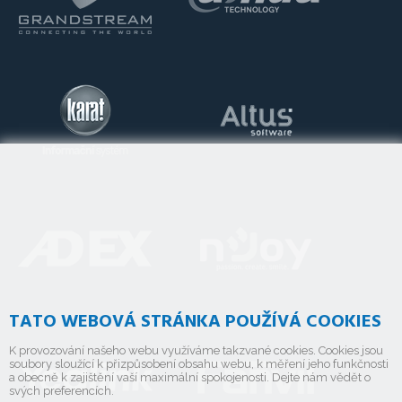
TATO WEBOVÁ STRÁNKA POUŽÍVÁ COOKIES
K provozování našeho webu využíváme takzvané cookies. Cookies jsou
soubory sloužící k přizpůsobení obsahu webu, k měření jeho funkčnosti
a obecně k zajištění vaší maximální spokojenosti. Dejte nám vědět o
svých preferencích.